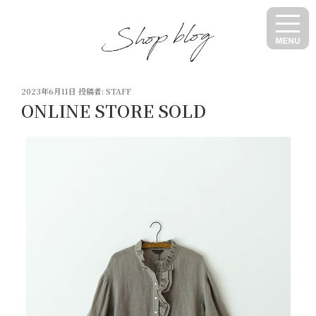
コ
ン
テ
ン
ツ
投
へ
2023年6月11日
投稿者:
STAFF
稿
ONLINE STORE SOLD
ス
日:
キ
ッ
プ