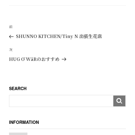
ゴ
リ
ー
投
過
前
稿
去
SHUNNO KITCHEN/Tiny N 出張生花店
ナ
の
ビ
投
次
次
ゲ
稿
の
HUG Ō WäRのおすすめ
ー
投
稿
シ
ョ
SEARCH
ン
INFORMATION