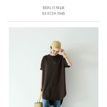
HUG Ō WäR
03-5729-7045