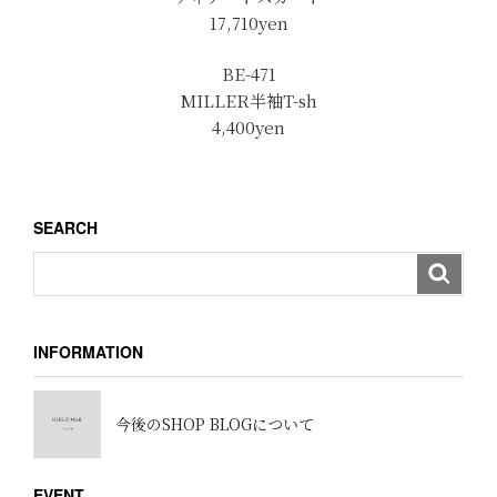
17,710
yen
BE-471
MILLER半袖T-sh
4,400yen
SEARCH
INFORMATION
今後のSHOP BLOGについて
EVENT