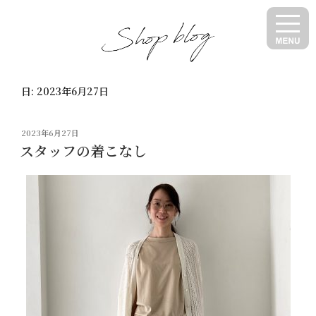
コ
ン
テ
ン
ツ
日:
2023年6月27日
へ
ス
キ
投
2023年6月27日
ッ
稿
スタッフの着こなし
日:
プ