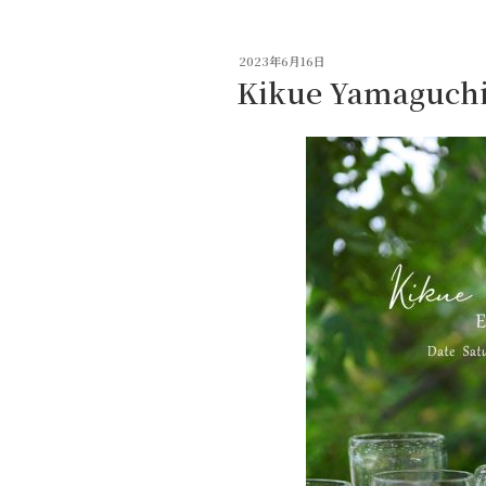
投
2023年6月16日
稿
Kikue Yamaguchi
日: