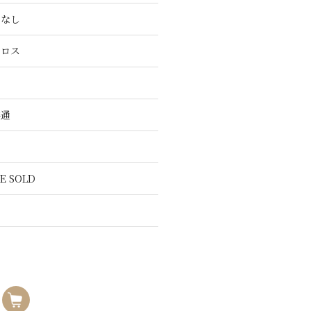
こなし
クロス
共通
E SOLD