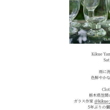
Kikue Ya
Sat
雨に
色鮮やか
Clo
栃木県笠間
ガラス作家
＠kikue
5年ぶりの