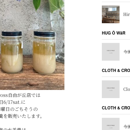
Hir
HUG Ō WäR
今後
CLOTH & CR
Cl
Cross自由が丘店では
6/17sat.に
CLOTH & C
日曜日のごちそうの
羹を販売いたします。
今後
梅の水羊羹は