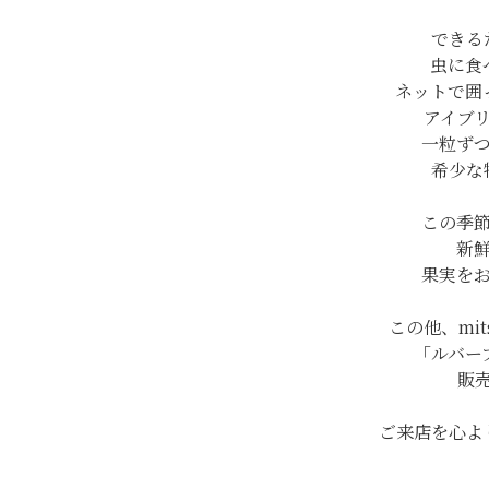
できる
虫に食
ネットで囲
アイブ
一粒ず
希少な
この季
新
果実を
この他、mit
「ルバー
販
ご来店を心よ