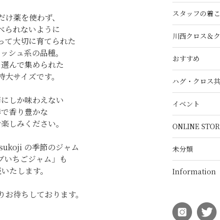
スタッフの着
だけ薬を使わず、
べられないように
川西クロス＆
って大切に育てられた
リッシュ系の品種。
おすすめ
つ選んで集められた
特大サイズです。
ハグ・クロス
節にしか味わえない
イベント
鮮で香り豊かな
お楽しみください。
ONLINE STOR
sukoji の季節のジャム
未分類
ブいちごジャム」も
売いたします。
Information
りお待ちしております。