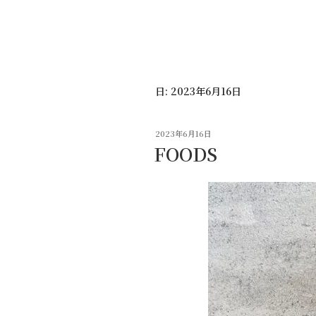
コ
ン
テ
ン
ツ
日:
2023年6月16日
へ
ス
キ
投
2023年6月16日
ッ
稿
FOODS
日:
プ