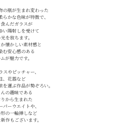
物の瓶が生まれ変わった
柔らかな色味が特徴で、
を含んだガラスが
ゆい陽射しを受けて
い光を放ちます。
こか懐かしい素材感と
染む安心感のある
ルムが魅力です。
ラスやピッチャー、
皿、花器など
涼を運ぶ作品が勢ぞろい。
さんの趣味である
作りから生まれた
ーパーウエイトや、
の形の一輪挿しなど
な新作もございます。