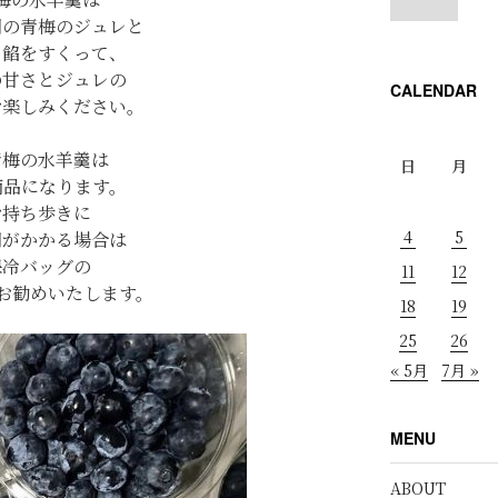
明の青梅のジュレと
白餡をすくって、
の甘さとジュレの
CALENDAR
お楽しみください。
青梅の水羊羹は
日
月
商品になります。
お持ち歩きに
4
5
間がかかる場合は
保冷バッグの
11
12
お勧めいたします。
18
19
25
26
« 5月
7月 »
MENU
ABOUT