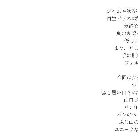
ジャムや飲み
再生ガラスは
気泡
夏のまば
優し
また、ど
手に馴
フォ
今回はグ
小
蒸し暑い日々に
山口
パン
パンのペ
ふじ山
ユニーク