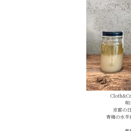
Cloth&
明日
京都の
青梅の水羊
青