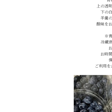
上の透
下の
羊羹
酸味を
※
冷蔵
お時
ご利用を