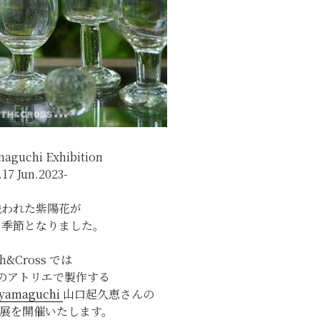
maguchi Exhibition
.17 Jun.2023-
洗われた紫陽花が
な季節となりました。
th&Cross では
のアトリエで製作する
.yamaguchi
山口起久恵さんの
個展を開催いたします。