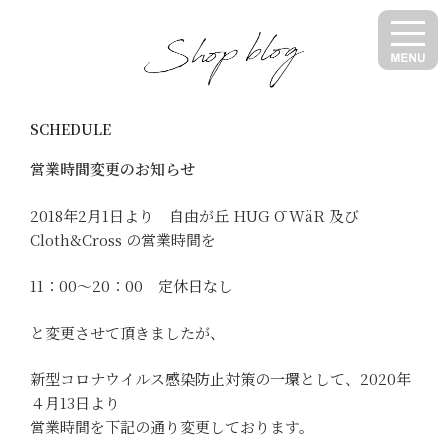
コ
ン
テ
ン
ツ
SCHEDULE
へ
ス
営業時間変更のお知らせ
キ
ッ
2018年2月1日より 自由が丘 HUG Ō WäR 及び
プ
Cloth&Cross の営業時間を
11：00～20：00 定休日なし
と変更させて頂きましたが、
新型コロナウイルス感染防止対策の一環として、2020年
４月13日より
営業時間を下記の通り変更しております。