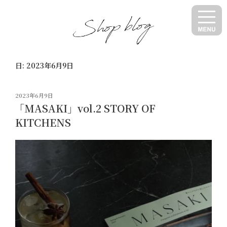
コ
ン
テ
ン
ツ
日:
2023年6月9日
へ
ス
キ
投
2023年6月9日
ッ
稿
「MASAKI」vol.2 STORY OF
日:
プ
KITCHENS