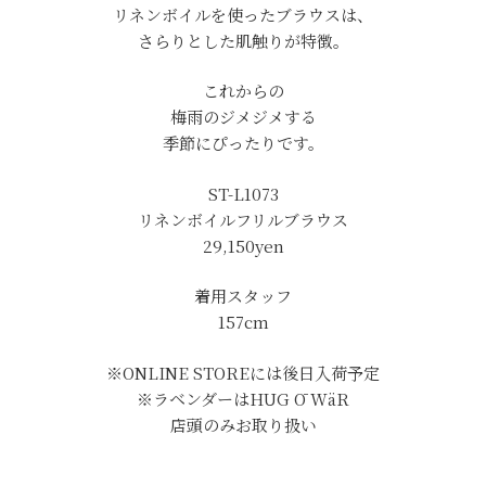
リネンボイルを使ったブラウスは、
さらりとした肌触りが特徴。
これからの
梅雨のジメジメする
季節にぴったりです。
ST-L1073
リネンボイルフリルブラウス
29,150yen
着用スタッフ
157cm
※ONLINE STOREには後日入荷予定
※ラベンダーはHUG Ō WäR
店頭のみお取り扱い