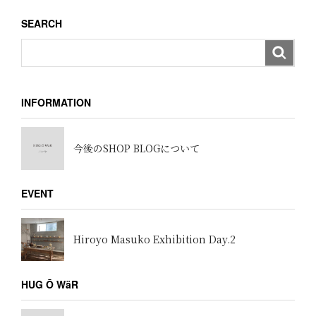
SEARCH
INFORMATION
今後のSHOP BLOGについて
EVENT
Hiroyo Masuko Exhibition Day.2
HUG Ō WäR