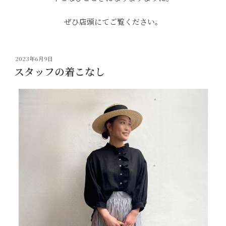
ぜひ店頭にてご覧ください。
投
2023年6月9日
稿
スタッフの着こなし
日: