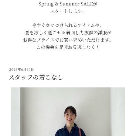
Spring & Summer SALEが
スタートします。
今すぐ身につけられるアイテムや、
夏を涼しく過ごせる着回し力抜群の洋服が
お得なプライスでお買い求めいただけます。
この機会を是非お見逃しなく！
投
2023年6月30日
稿
スタッフの着こなし
日: