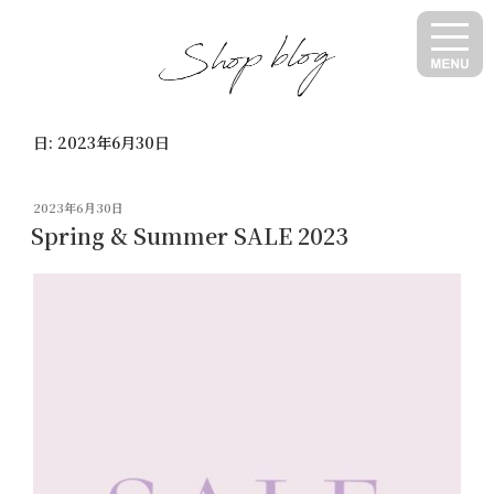
コ
ン
テ
ン
ツ
日:
2023年6月30日
へ
ス
キ
投
2023年6月30日
ッ
稿
Spring & Summer SALE 2023
日:
プ