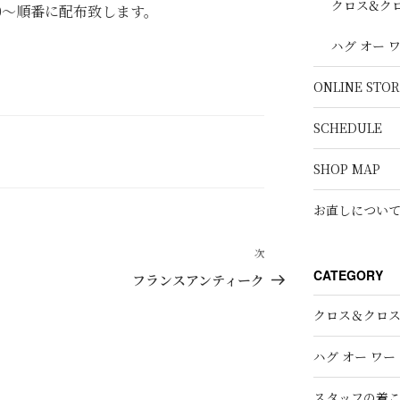
クロス&ク
30～順番に配布致します。
ハグ オー 
ONLINE STOR
SCHEDULE
SHOP MAP
お直しについ
次
次
CATEGORY
の
フランスアンティーク
投
クロス＆クロ
稿
ハグ オー ワー
スタッフの着