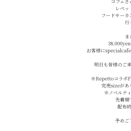
コフェさ
レペット
フードサーカ
行
ま
38,000y
お客様にspecial
明日も皆様のご
※Repettoコラ
完売sizeが
※ノベルティ
先着順
配布
予めご