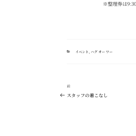
※整理券は9:
カ
イベント
,
ハグ オー ワー
テ
ゴ
リ
ー
投
過
前
稿
去
スタッフの着こなし
の
ナ
投
ビ
稿
ゲ