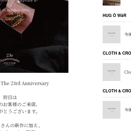
HUG Ō WäR
今後
CLOTH & CR
Cl
he 23rd Anniversary
CLOTH & C
初日は
のお客様のご来店、
今後
がとうございます。
くさんの新作に加え、