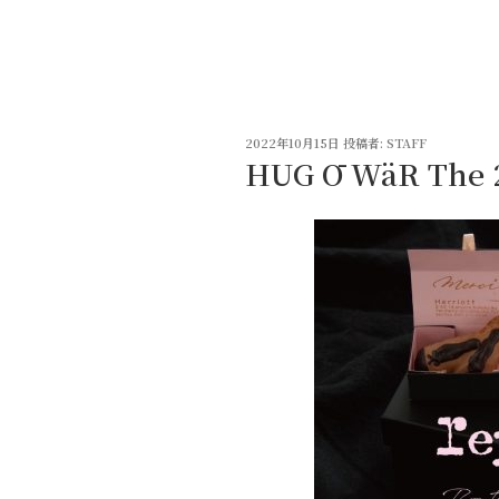
コ
ン
テ
ン
ツ
投
へ
2022年10月15日
投稿者:
STAFF
稿
HUG Ō WäR The 2
ス
日:
キ
ッ
プ