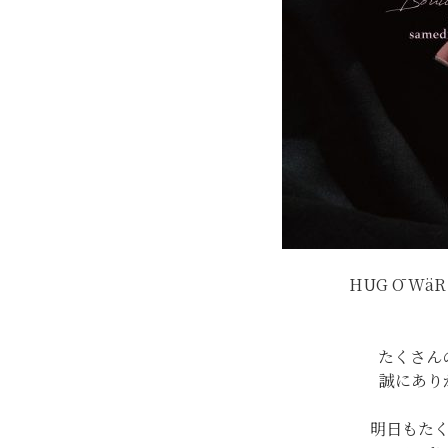
HUG Ō WäR T
たくさん
誠にあり
明日もた