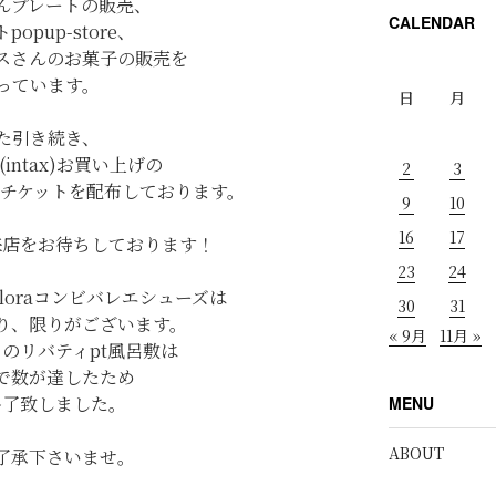
んプレートの販売、
CALENDAR
popup-store、
スさんのお菓子の販売を
っています。
日
月
た引き続き、
en(intax)お買い上げの
2
3
cafeチケットを配布しております。
9
10
16
17
来店をお待ちしております！
23
24
ボFloraコンビバレエシューズは
30
31
あり、限りがございます。
« 9月
11月 »
のリバティpt風呂敷は
で数が達したため
終了致しました。
MENU
ABOUT
了承下さいませ。