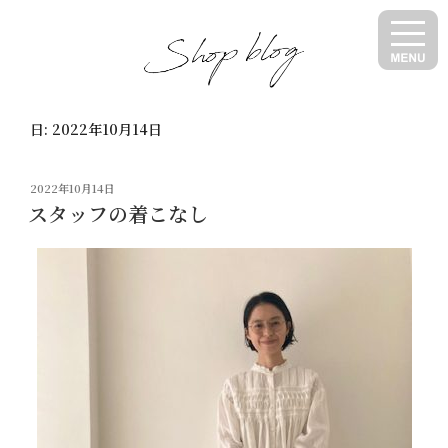
コ
ン
テ
ン
ツ
日:
2022年10月14日
へ
ス
キ
投
2022年10月14日
ッ
稿
スタッフの着こなし
日:
プ