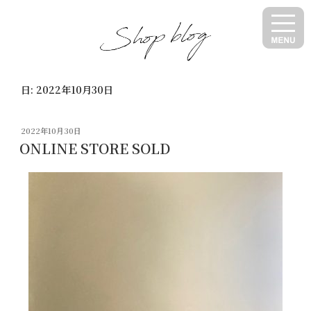
コ
ン
テ
ン
ツ
日:
2022年10月30日
へ
ス
キ
投
2022年10月30日
ッ
稿
ONLINE STORE SOLD
日:
プ