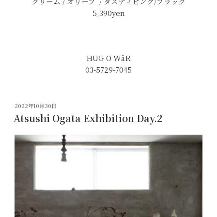
クリーム / オリーブ / ダスティピンク/ブラック
5,390yen
HUG Ō WäR
03-5729-7045
投
2022年10月30日
稿
Atsushi Ogata Exhibition Day.2
日: