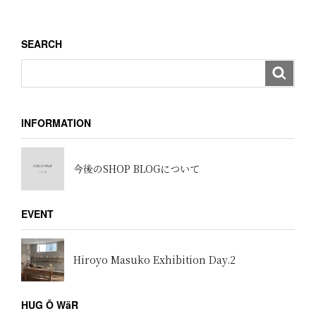
SEARCH
INFORMATION
今後のSHOP BLOGについて
EVENT
Hiroyo Masuko Exhibition Day.2
HUG Ō WäR