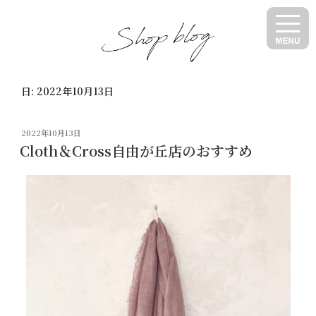
コ
ン
テ
ン
ツ
日:
2022年10月13日
へ
ス
キ
投
2022年10月13日
ッ
稿
Cloth＆Cross自由が丘店のおすすめ
日:
プ