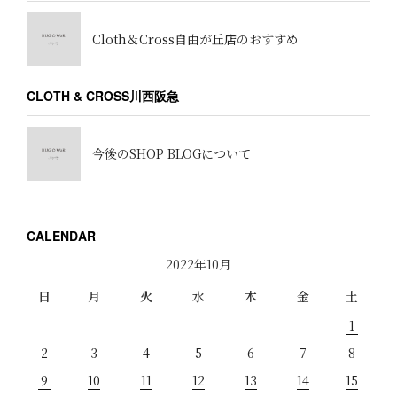
Cloth＆Cross自由が丘店のおすすめ
CLOTH & CROSS川西阪急
今後のSHOP BLOGについて
CALENDAR
2022年10月
日
月
火
水
木
金
土
1
2
3
4
5
6
7
8
9
10
11
12
13
14
15