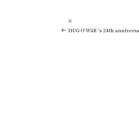
リ
ー
投
過
前
稿
去
HUG Ō WäR ‘s 24th annivers
の
ナ
投
ビ
稿
ゲ
ー
シ
ョ
ン