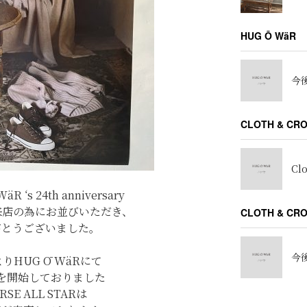
HUG Ō WäR
今後
CLOTH & CR
Cl
 ‘s 24th anniversary
来店の為にお並びいただき、
CLOTH & C
がとうございました。
今後
t.よりHUG Ō WäRにて
を開始しておりました
RSE ALL STARは