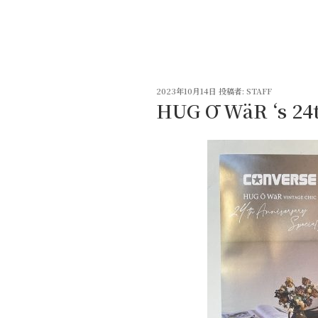
コ
ン
テ
ン
ツ
投
へ
2023年10月14日
投稿者:
STAFF
稿
HUG Ō WäR ‘s 24t
ス
日:
キ
ッ
プ