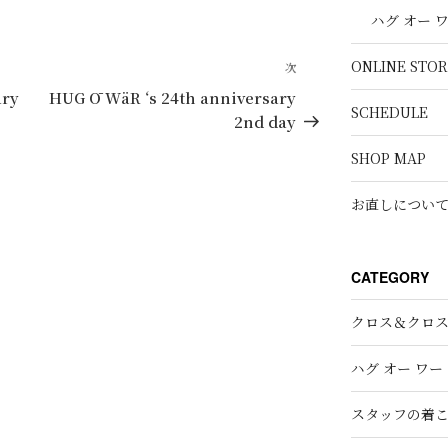
ハグ オー 
ONLINE STOR
次
次
の
ary
HUG Ō WäR ‘s 24th anniversary
SCHEDULE
投
2nd day
稿
SHOP MAP
お直しについ
CATEGORY
クロス＆クロ
ハグ オー ワー
スタッフの着