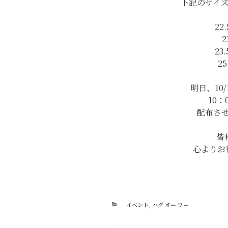
下記のサイ
22.
2
23.
25
明日、10/
10
配布さ
皆
心よりお
カ
イベント
,
ハグ オー ワー
テ
ゴ