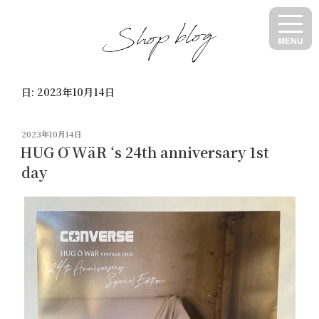
コ
ン
テ
ン
ツ
日:
2023年10月14日
へ
ス
キ
投
2023年10月14日
ッ
稿
HUG Ō WäR ‘s 24th anniversary 1st
日:
プ
day