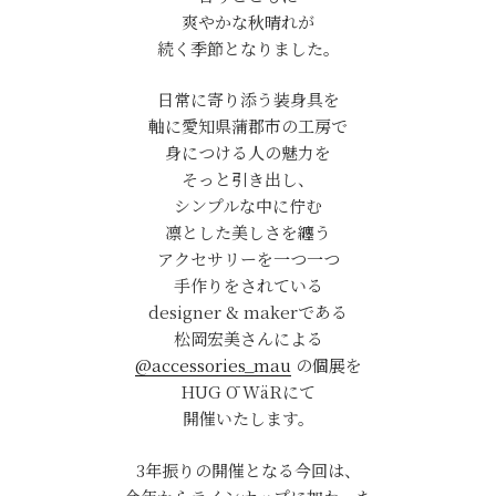
爽やかな秋晴れが
続く季節となりました。
日常に寄り添う装身具を
軸に愛知県蒲郡市の工房で
身につける人の魅力を
そっと引き出し、
シンプルな中に佇む
凛とした美しさを纏う
アクセサリーを一つ一つ
手作りをされている
designer & makerである
松岡宏美さんによる
@accessories_mau
の個展を
HUG Ō WäRにて
開催いたします。
3年振りの開催となる今回は、