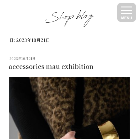
コ
ン
テ
ン
ツ
日:
2023年10月21日
へ
ス
キ
投
2023年10月21日
ッ
稿
accessories mau exhibition
日:
プ