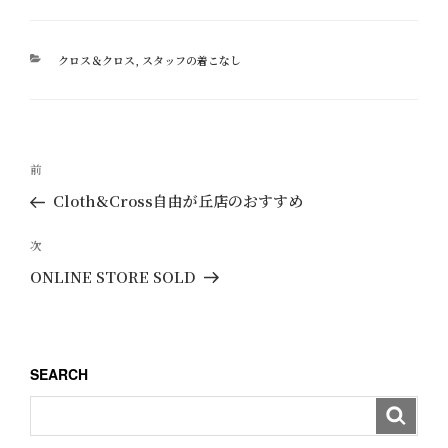
カ
クロス＆クロス
,
スタッフの着こなし
テ
ゴ
リ
ー
投
過
前
稿
去
Cloth&Cross自由が丘店のおすすめ
ナ
の
ビ
投
次
次
ゲ
稿
の
ONLINE STORE SOLD
ー
投
稿
シ
ョ
SEARCH
ン