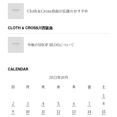
Cloth＆Cross自由が丘店のおすすめ
CLOTH & CROSS川西阪急
今後のSHOP BLOGについて
CALENDAR
2022年10月
日
月
火
水
木
金
土
1
2
3
4
5
6
7
8
9
10
11
12
13
14
15