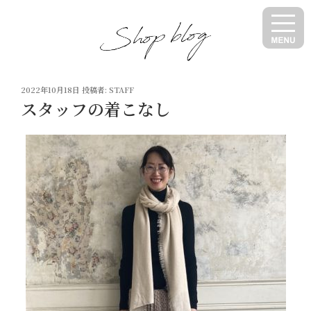
コ
ン
テ
ン
ツ
投
へ
2022年10月18日
投稿者:
STAFF
稿
スタッフの着こなし
ス
日:
キ
ッ
プ