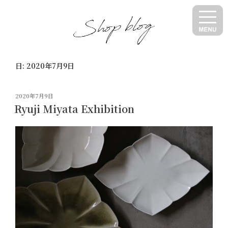
コ
ン
テ
ン
ツ
日:
2020年7月9日
へ
ス
キ
投
2020年7月9日
ッ
稿
Ryuji Miyata Exhibition
日:
プ