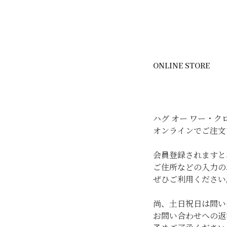
コ
ン
テ
ン
ツ
ONLINE STORE
へ
ス
キ
ッ
プ
ハグ オー ワー・
オンラインでご注文
会員登録されますと
ご住所などの入力の
ぜひご利用ください
尚、土日祝日は問い
お問い合わせへの返