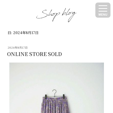
コ
ン
テ
ン
ツ
日:
2024年8月17日
へ
ス
キ
投
2024年8月17日
ッ
稿
ONLINE STORE SOLD
日:
プ