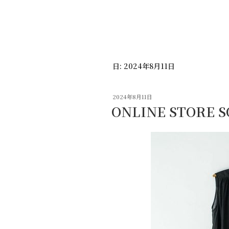
コ
ン
テ
ン
ツ
日:
2024年8月11日
へ
ス
キ
投
2024年8月11日
ッ
稿
ONLINE STORE 
日:
プ