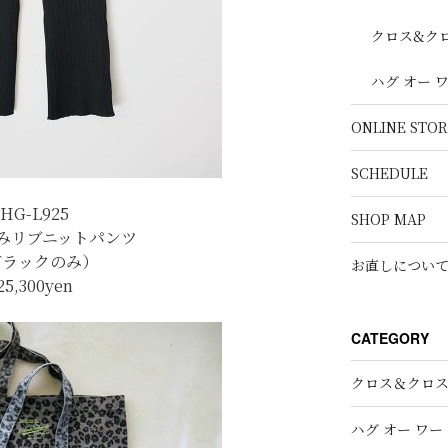
クロス&ク
ハグ オー 
ONLINE STOR
SCHEDULE
HG-L925
SHOP MAP
みリブニットパンツ
ブラックのみ）
お直しについ
25,300
yen
CATEGORY
クロス＆クロ
ハグ オー ワー