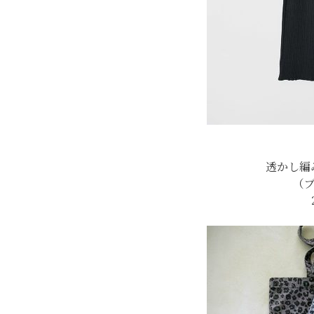
透かし編
（