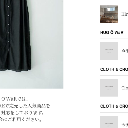
Hir
HUG Ō WäR
今後
CLOTH & CR
Cl
 Ō WäRでは、
TOREで完売した人気商品を
CLOTH & C
て対応をしております。
会にご利用ください。
今後