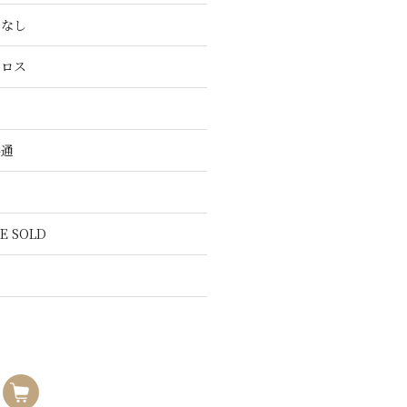
こなし
クロス
共通
E SOLD