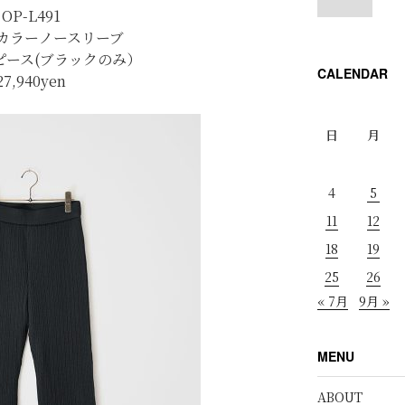
OP-L491
カラーノースリーブ
ピース(ブラックのみ）
CALENDAR
27,940
yen
日
月
4
5
11
12
18
19
25
26
« 7月
9月 »
MENU
ABOUT