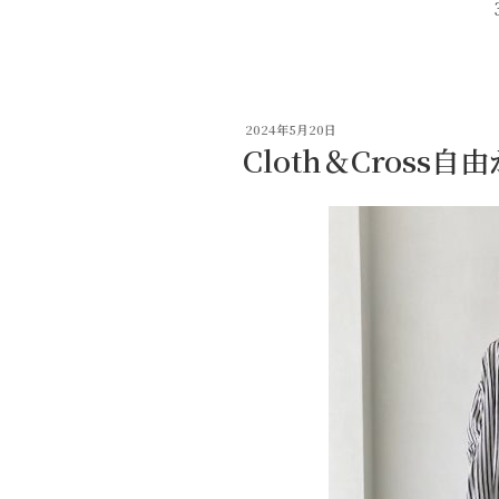
投
2024年5月20日
稿
Cloth＆Cross
日: