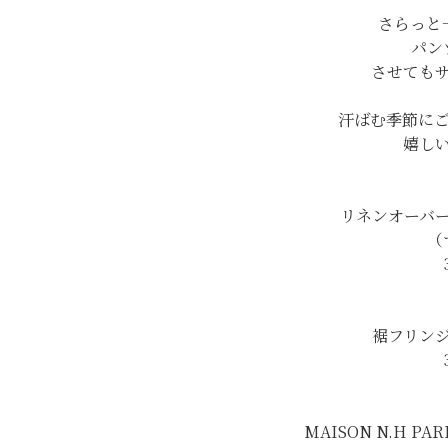
さらっと
パン
させても
汗ばむ季節に
嬉し
リネンオーバ
（
裾フリン
MAISON N.H PA