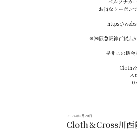
ペルソナカ
お得なクーポン
https://webs
※㈱阪急阪神百貨店
是非この機会
Clot
ス
0
投
2024年5月20日
稿
Cloth＆Cross
日: