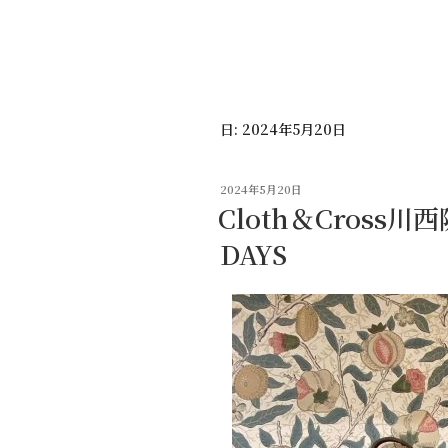
コ
ン
テ
ン
ツ
日:
2024年5月20日
へ
ス
キ
投
2024年5月20日
ッ
稿
Cloth＆Cross
日:
プ
DAYS