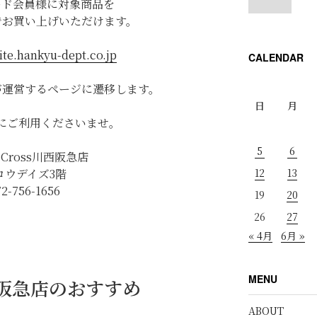
ード会員様に対象商品を
でお買い上げいただけます。
ite.hankyu-dept.co.jp
CALENDAR
が運営するページに遷移します。
日
月
にご利用くださいませ。
5
6
h＆Cross川西阪急店
12
13
ロウデイズ3階
72-756-1656
19
20
26
27
« 4月
6月 »
MENU
川西阪急店のおすすめ
ABOUT