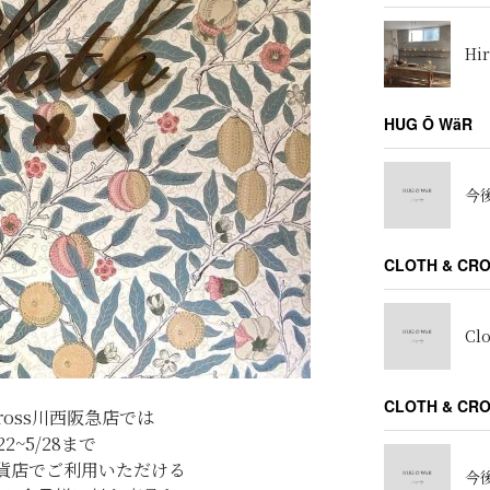
Hir
HUG Ō WäR
今後
CLOTH & CR
Cl
CLOTH & C
Cross川西阪急店では
/22~5/28まで
貨店でご利用いただける
今後