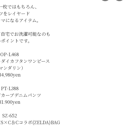
一枚ではもちろん、
ツをレイヤード
サマになるアイテム。
ご自宅でお洗濯可能なのも
いポイントです。
OP-L468
ーダイカフタンワンピース
マンダリン）
34,980yen
PT-L388
ジカーブデニムパンツ
31.900yen
SZ-652
RIS×C＆Cコラボ(ZELDA)BAG