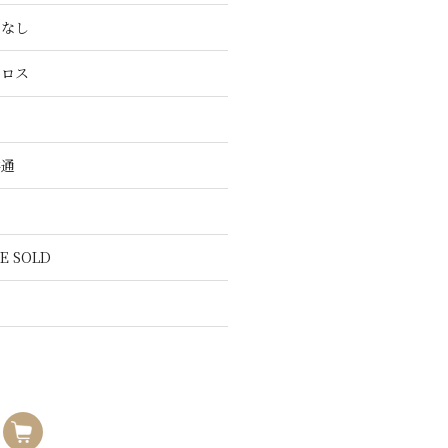
こなし
クロス
共通
E SOLD