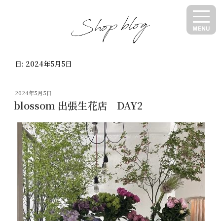
コ
ン
テ
ン
ツ
日:
2024年5月5日
へ
ス
キ
投
2024年5月5日
ッ
稿
blossom 出張生花店 DAY2
日:
プ