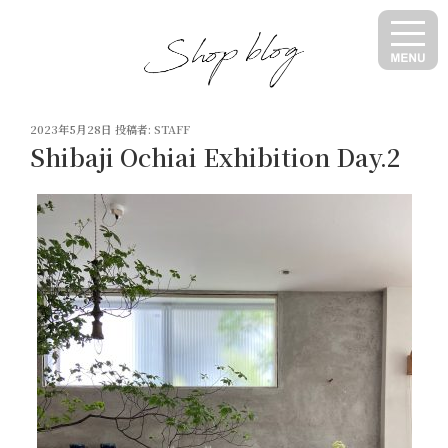
コ
ン
テ
ン
ツ
投
へ
2023年5月28日
投稿者:
STAFF
稿
Shibaji Ochiai Exhibition Day.2
ス
日:
キ
ッ
プ