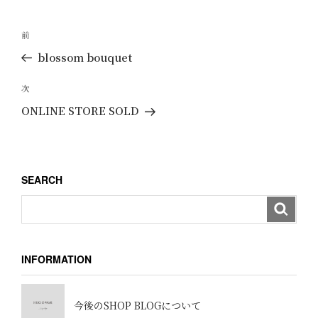
ー
投
過
前
稿
去
blossom bouquet
ナ
の
ビ
投
次
次
ゲ
稿
の
ONLINE STORE SOLD
ー
投
稿
シ
ョ
SEARCH
ン
INFORMATION
今後のSHOP BLOGについて