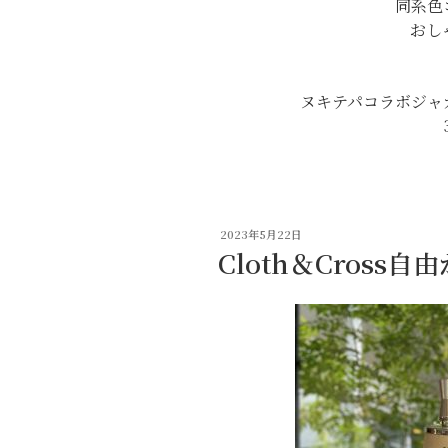
同系色
おし
ヌキテパコラボジャ
投
2023年5月22日
稿
Cloth＆Cross
日: