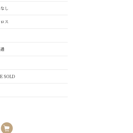
こなし
クロス
共通
E SOLD