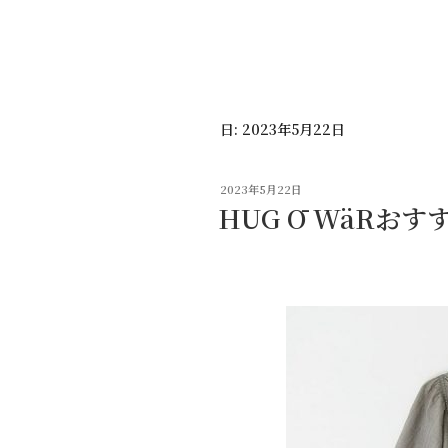
コ
ン
テ
ン
ツ
日:
2023年5月22日
へ
ス
キ
投
2023年5月22日
ッ
稿
HUG Ō WäRおす
日:
プ