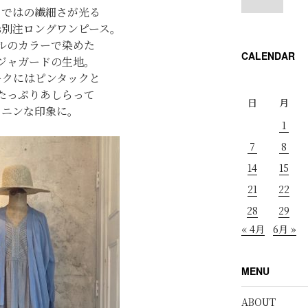
らではの繊細さが光る
z pas別注ロングワンピース。
ルのカラーで染めた
CALENDAR
ジャガードの生地。
ークにはピンタックと
たっぷりあしらって
日
月
ミニンな印象に。
1
7
8
14
15
21
22
28
29
« 4月
6月 »
MENU
ABOUT