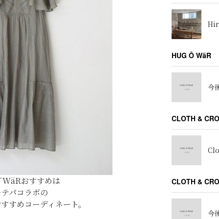
Hir
HUG Ō WäR
今後
CLOTH & CR
Cl
Ō WäRおすすめは
CLOTH & C
キテパコラボの
おすすめコーディネート。
今後