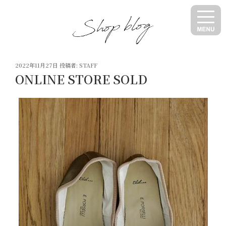
コ
ン
テ
ン
ツ
投
へ
2022年11月27日
投稿者:
STAFF
稿
ONLINE STORE SOLD
ス
日:
キ
ッ
プ