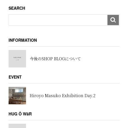
ョ
SEARCH
ン
INFORMATION
今後のSHOP BLOGについて
EVENT
Hiroyo Masuko Exhibition Day.2
HUG Ō WäR