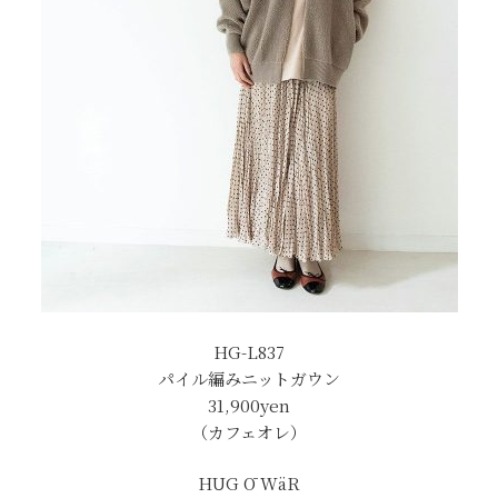
HG-L837
パイル編みニットガウン
31,900
yen
（カフェオレ）
HUG Ō WäR