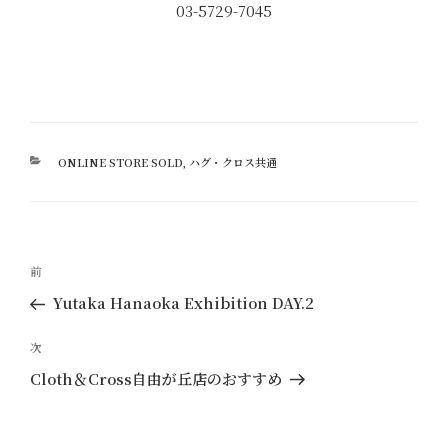
03-5729-7045
カ
ONLINE STORE SOLD
,
ハグ・クロス共通
テ
ゴ
リ
ー
投
過
前
稿
去
Yutaka Hanaoka Exhibition DAY.2
ナ
の
ビ
投
次
次
ゲ
稿
の
Cloth＆Cross自由が丘店のおすすめ
ー
投
稿
シ