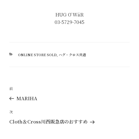
HUG Ō WäR
03-5729-7045
カ
ONLINE STORE SOLD
,
ハグ・クロス共通
テ
ゴ
リ
ー
投
過
前
稿
去
MARIHA
ナ
の
ビ
投
次
次
ゲ
稿
の
Cloth＆Cross川西阪急店のおすすめ
ー
投
稿
シ