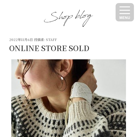
コ
ン
テ
ン
ツ
投
へ
2022年11月6日
投稿者:
STAFF
稿
ONLINE STORE SOLD
ス
日:
キ
ッ
プ