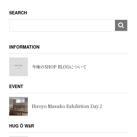
ョ
SEARCH
ン
INFORMATION
今後のSHOP BLOGについて
EVENT
Hiroyo Masuko Exhibition Day.2
HUG Ō WäR