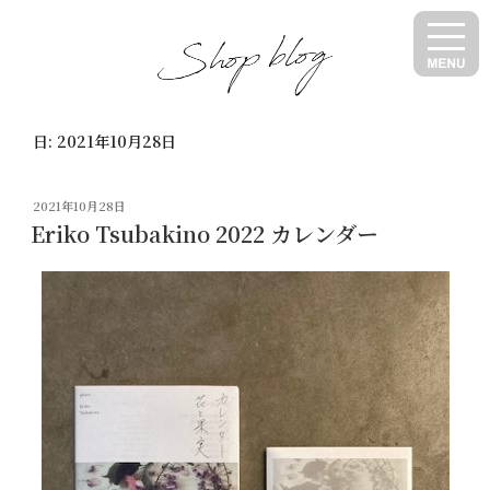
コ
ン
テ
ン
ツ
日:
2021年10月28日
へ
ス
キ
投
2021年10月28日
ッ
稿
Eriko Tsubakino 2022 カレンダー
日:
プ