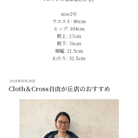
size29/
ウエスト: 80cm
ヒップ: 104cm
股上: 27cm
股下: 76cm
裾幅: 21.5cm
わたり: 32.5cm
投
2021年10月28日
稿
Cloth＆Cross自由が丘店のおすすめ
日: