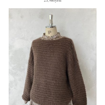
23,980yen