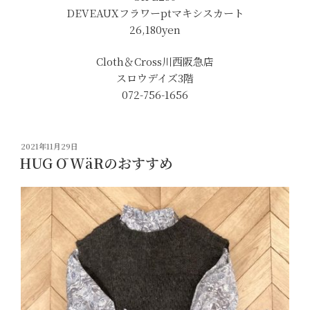
DEVEAUXフラワーptマキシスカート
26,180yen
Cloth＆Cross川西阪急店
スロウデイズ3階
072-756-1656
投
2021年11月29日
稿
HUG Ō WäRのおすすめ
日: