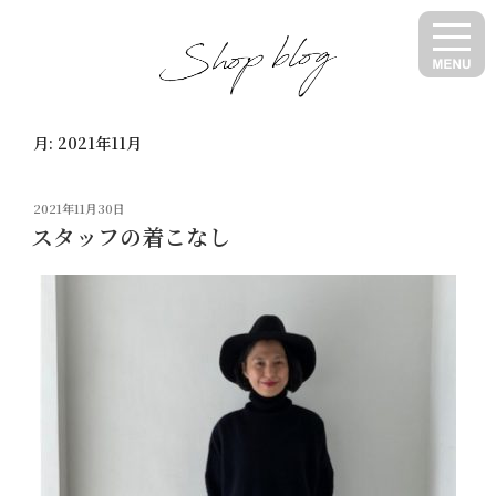
コ
ン
テ
ン
ツ
月:
2021年11月
へ
ス
キ
投
2021年11月30日
ッ
稿
スタッフの着こなし
日:
プ