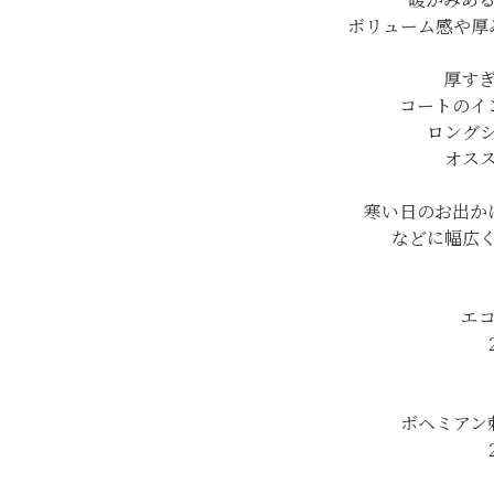
ボリューム感や厚
厚す
コートのイ
ロング
オス
寒い日のお出か
などに幅広
エ
ボヘミアン