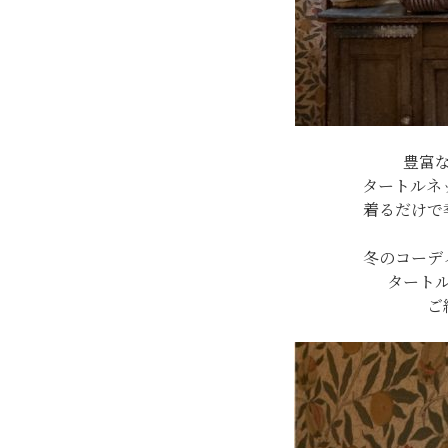
豊富
タートルネ
着るだけで
冬のコーデ
タート
ご