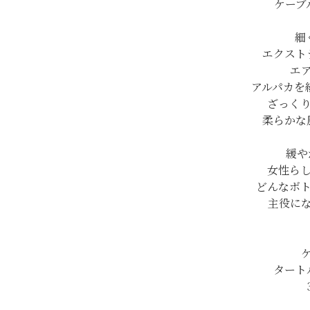
ケーブ
細
エクスト
エ
アルパカを
ざっく
柔らかな
緩や
女性ら
どんなボ
主役に
タート