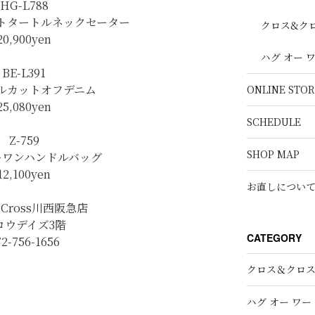
HG-L788
トタートルネックセーター
クロス&ク
20,900yen
ハグ オー 
BE-L391
ルカットオフデニム
ONLINE STOR
25,080yen
SCHEDULE
Z-759
SHOP MAP
ーワンハンドルバッグ
12,100yen
お直しについ
h＆Cross川西阪急店
ロウデイズ3階
CATEGORY
72-756-1656
クロス＆クロ
ハグ オー ワー