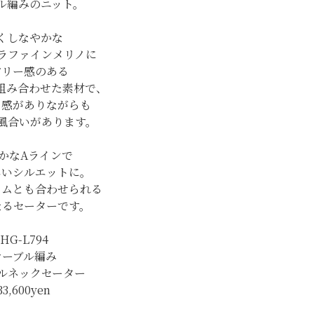
ル編みのニット。
くしなやかな
ラファインメリノに
アリー感のある
組み合わせた素材で、
り感がありながらも
風合いがあります。
かなAラインで
しいシルエットに。
トムとも合わせられる
なるセーターです。
HG-L794
ケーブル編み
ルネックセーター
33,600yen