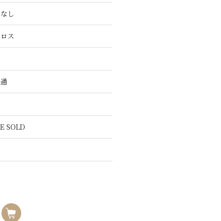
こなし
クロス
共通
E SOLD