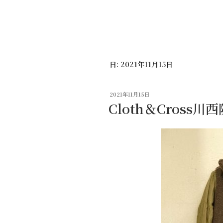
コ
ン
テ
ン
ツ
日:
2021年11月15日
へ
ス
キ
投
2021年11月15日
ッ
稿
Cloth＆Cross
日:
プ