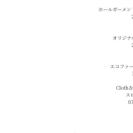
ホールガーメン
オリジナ
エコファ
Clot
ス
0