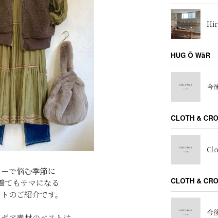
Hir
HUG Ō WäR
今後
CLOTH & CR
Cl
ターで悩む季節に
CLOTH & C
着てもサマになる
ストのご紹介です。
今後
るボア素材のベストは