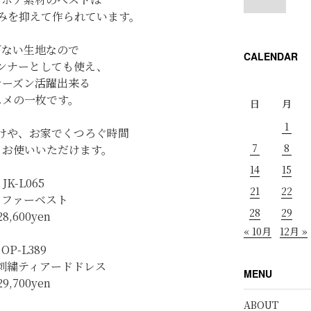
みを抑えて作られています。
ぎない生地なので
CALENDAR
ンナーとしても使え、
シーズン活躍出来る
スメの一枚です。
日
月
1
けや、お家でくつろぐ時間
7
8
くお使いいただけます。
14
15
JK-L065
21
22
コファーベスト
28
29
28,600yen
« 10月
12月 »
OP-L389
刺繍ティアードドレス
MENU
29,700yen
ABOUT