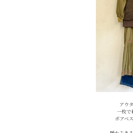
アウ
一枚で
ボアベ
暖かみあ