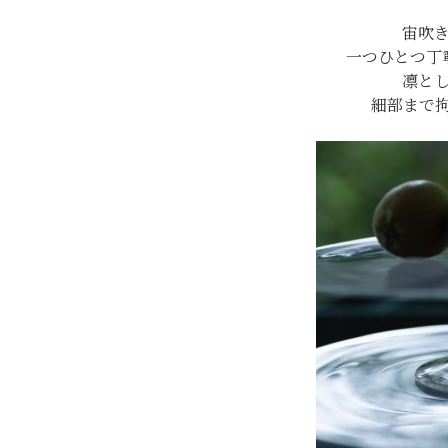
宙吹
一つひとつ丁
凛と
細部まで