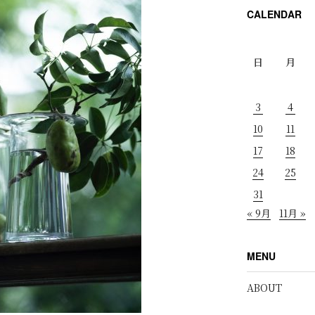
CALENDAR
日
月
3
4
10
11
17
18
24
25
31
« 9月
11月 »
MENU
ABOUT