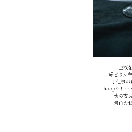
金液
縁どりが
手仕事の
hoopシリ
秋の夜
景色を