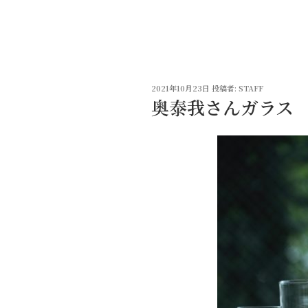
コ
ン
テ
ン
ツ
投
へ
2021年10月23日
投稿者:
STAFF
稿
奥泰我さんガラス
ス
日:
キ
ッ
プ