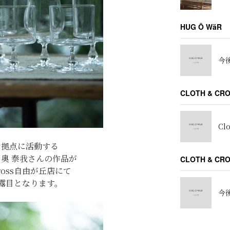
HUG Ō WäR
今後
CLOTH & CR
Cl
を拠点に活動する
 奥 泰我さんの作品が
CLOTH & C
Cross自由が丘店にて
露目となります。
今後