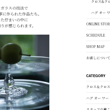
クロス&ク
きガラスの技法で
ハグ オー 
寧に作られた作品たち。
した佇まいの中に
ONLINE STOR
拘りが感じられます。
SCHEDULE
SHOP MAP
お直しについ
CATEGORY
クロス＆クロ
ハグ オー ワー
スタッフの着