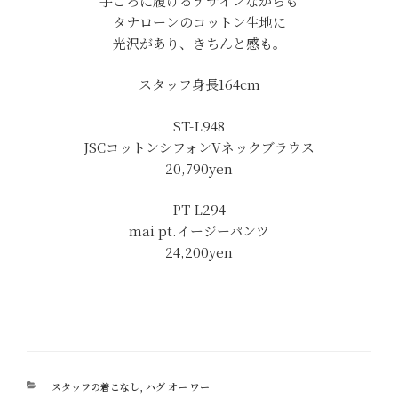
手ごろに履けるデザインながらも
タナローンのコットン生地に
光沢があり、きちんと感も。
スタッフ身長164cm
ST-L948
JSCコットンシフォンVネックブラウス
20,790yen
PT-L294
mai pt.イージーパンツ
24,200yen
カ
スタッフの着こなし
,
ハグ オー ワー