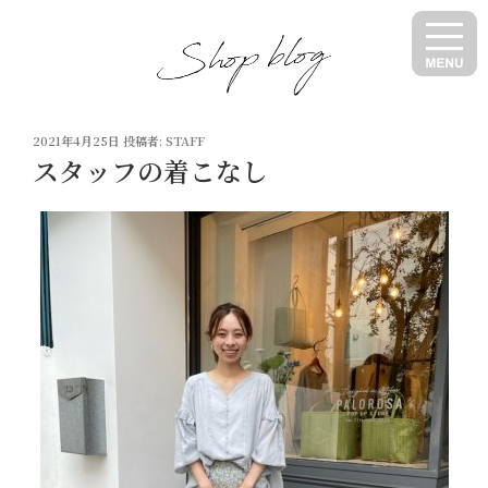
コ
ン
テ
ン
ツ
投
へ
2021年4月25日
投稿者:
STAFF
稿
スタッフの着こなし
ス
日:
キ
ッ
プ