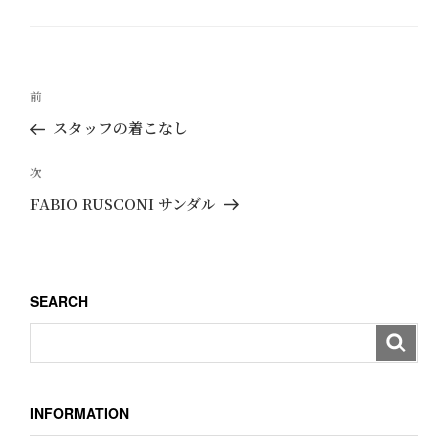
テ
ゴ
リ
ー
投
過
前
稿
去
スタッフの着こなし
ナ
の
ビ
投
次
次
ゲ
稿
の
FABIO RUSCONI サンダル
ー
投
稿
シ
ョ
SEARCH
ン
INFORMATION