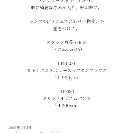
アンティーク漂う仕上がり。
肌に綺麗な赤みが入り、好印象に。
シンプルにデニムで合わせ小物使いで
差をつけて。
スタッフ身長164cm
（デニムsize26）
LR-L031
ヌキテパコラボ レースカフタンブラウス
20,900yen
BE-383
オリジナルデニムパンツ
24,200yen
投
2021年4月11日
稿