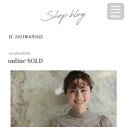
コ
ン
テ
ン
ツ
日:
2021年4月11日
へ
ス
キ
投
2021年4月11日
ッ
稿
online SOLD
日:
プ