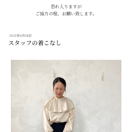
恐れ入りますが
ご協力の程、お願い致します。
投
2021年4月18日
稿
スタッフの着こなし
日: