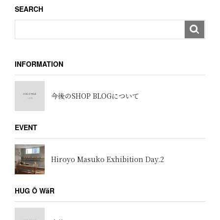
SEARCH
INFORMATION
今後のSHOP BLOGについて
EVENT
Hiroyo Masuko Exhibition Day.2
HUG Ō WäR