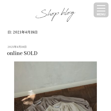
コ
ン
テ
ン
ツ
日:
2021年4月18日
へ
ス
キ
投
2021年4月18日
ッ
稿
online SOLD
日:
プ