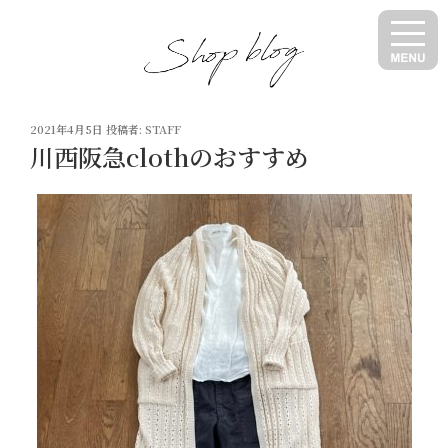
コ
ン
テ
ン
ツ
投
へ
2021年4月5日
投稿者:
STAFF
稿
川西阪急clothのおすすめ
ス
日:
キ
ッ
プ