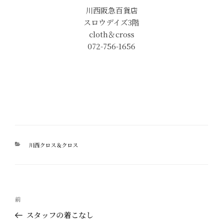
川西阪急百貨店
スロウデイズ3階
cloth＆cross
072-756-1656
カ
川西クロス＆クロス
テ
ゴ
リ
ー
投
過
前
稿
去
スタッフの着こなし
ナ