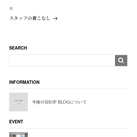
の
ビ
投
次
次
ゲ
稿
の
スタッフの着こなし
ー
投
稿
シ
ョ
SEARCH
ン
INFORMATION
今後のSHOP BLOGについて
EVENT