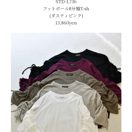
STD-L736
フットボール8分袖T-sh
(ダスティピンク)
13,860yen