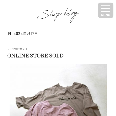
コ
ン
テ
ン
ツ
日:
2022年9月7日
へ
ス
キ
投
2022年9月7日
ッ
稿
ONLINE STORE SOLD
日:
プ