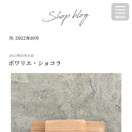
コ
ン
テ
ン
ツ
月:
2022年10月
へ
ス
キ
投
2022年10月31日
ッ
稿
ポワリエ・ショコラ
日:
プ