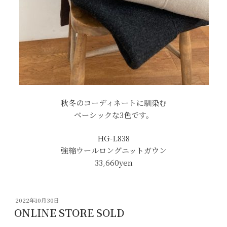
秋冬のコーディネートに馴染む
ベーシックな3色です。
HG-L838
強縮ウールロングニットガウン
33,660yen
投
2022年10月30日
稿
ONLINE STORE SOLD
日: