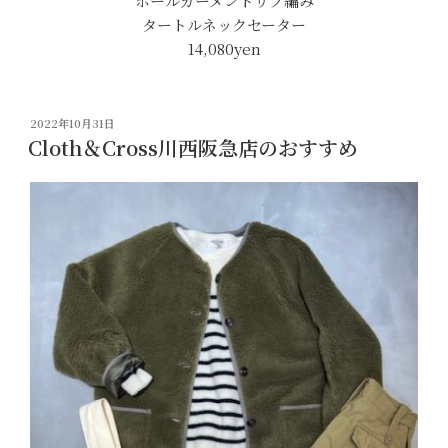
ホールガーメントリブ編み
タートルネックセーター
14,080yen
投
2022年10月31日
稿
Cloth＆Cross川西阪急店のおすすめ
日: