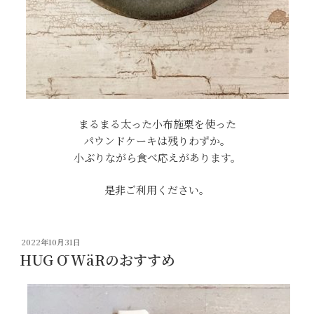
まるまる太った小布施栗を使った
パウンドケーキは残りわずか。
小ぶりながら食べ応えがあります。
是非ご利用ください。
投
2022年10月31日
稿
HUG Ō WäRのおすすめ
日: