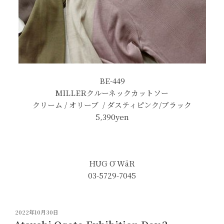
BE-449
MILLERクルーネックカットソー
クリーム / オリーブ / ダスティピンク/ブラック
5,390yen
HUG Ō WäR
03-5729-7045
投
2022年10月30日
稿