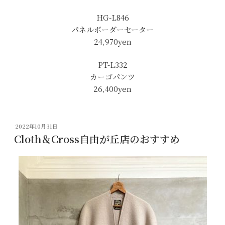
HG-L846
パネルボーダーセーター
24,970yen
PT-L332
カーゴパンツ
26,400yen
投
2022年10月31日
稿
Cloth＆Cross自由が丘店のおすすめ
日: