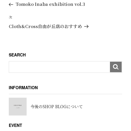
去
Tomoko Inaba exhibition vol.3
ナ
の
ビ
投
次
次
ゲ
稿
の
Cloth&Cross自由が丘店のおすすめ
ー
投
稿
シ
ョ
SEARCH
ン
INFORMATION
今後のSHOP BLOGについて
EVENT