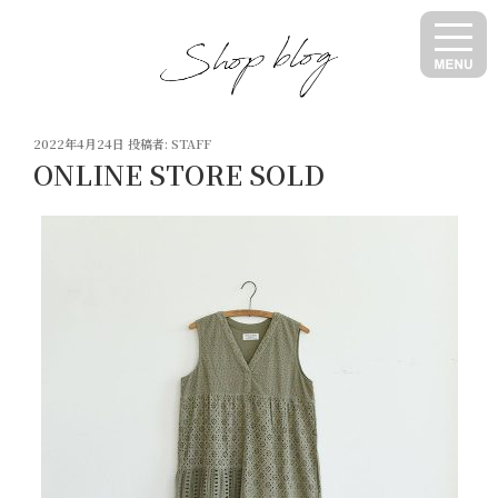
コ
ン
テ
ン
ツ
投
へ
2022年4月24日
投稿者:
STAFF
稿
ONLINE STORE SOLD
ス
日:
キ
ッ
プ