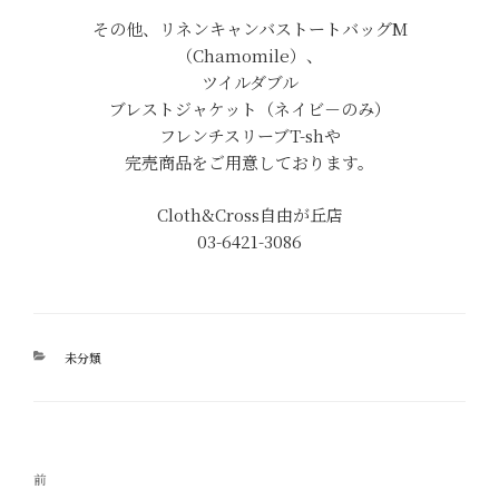
その他、リネンキャンバストートバッグM
（Chamomile）、
ツイルダブル
ブレストジャケット（ネイビ－のみ）
フレンチスリーブT-shや
完売商品をご用意しております。
Cloth&Cross自由が丘店
03-6421-3086
カ
未分類
テ
ゴ
リ
ー
投
過
前
稿