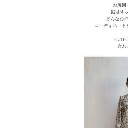
お尻回
裾はす
どんなお
コーディネート
HUG 
合わ