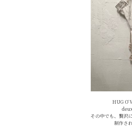
HUG Ō
deux
その中でも、贅沢
制作さ