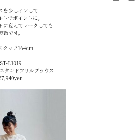
スを少しインして
ルトでポイントに。
トに変えてマークしても
素敵です。
スタッフ164cm
ST-L1019
pt.スタンドフリルブラウス
27,940
yen