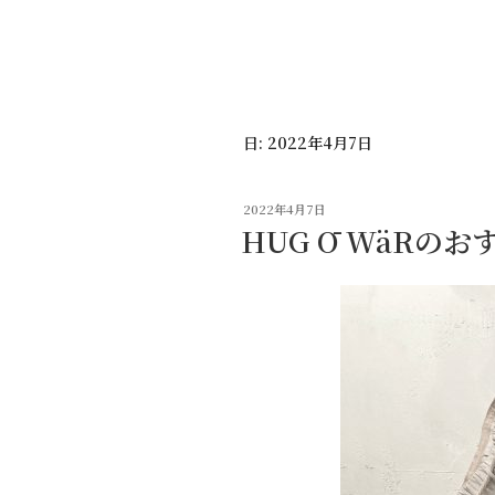
コ
ン
テ
ン
ツ
日:
2022年4月7日
へ
ス
キ
投
2022年4月7日
ッ
稿
HUG Ō WäRのお
日:
プ