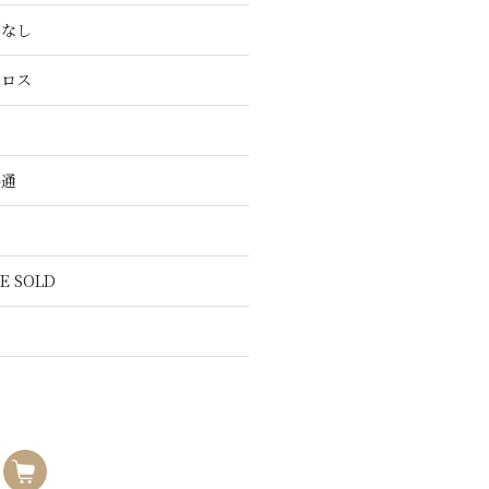
こなし
クロス
共通
E SOLD