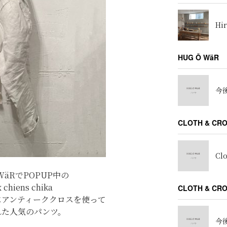
Hir
HUG Ō WäR
今後
CLOTH & CR
Cl
 WäRでPOPUP中の
 chiens chika
CLOTH & C
にアンティーククロスを使って
れた
人気の
パンツ。
今後