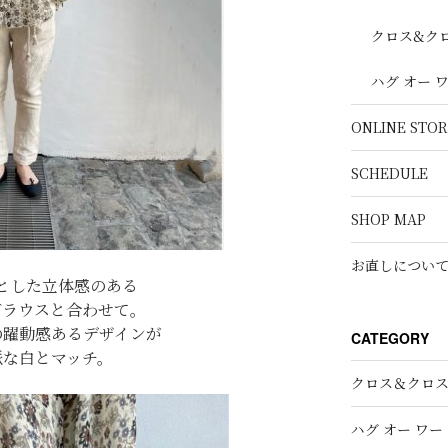
クロス&ク
ハグ オー 
ONLINE STOR
SCHEDULE
SHOP MAP
お直しについ
とした立体感のある
ブラウスと合わせて。
の躍動感あるデザインが
CATEGORY
派な白とマッチ。
クロス＆クロ
ハグ オー ワー