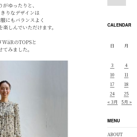
りがゆったりと、
っきりなデザインは
洋服にもバランスよく
CALENDAR
を楽しんでいただけます。
Ō WäRのTOPSと
日
月
せてみました。
3
4
10
11
17
18
24
25
« 3月
5月 »
MENU
ABOUT