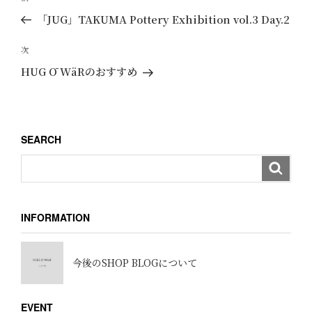
稿
去
「JUG」TAKUMA Pottery Exhibition vol.3 Day.2
ナ
の
ビ
投
次
次
ゲ
稿
の
HUG Ō WäRのおすすめ
ー
投
稿
シ
ョ
SEARCH
ン
INFORMATION
今後のSHOP BLOGについて
EVENT