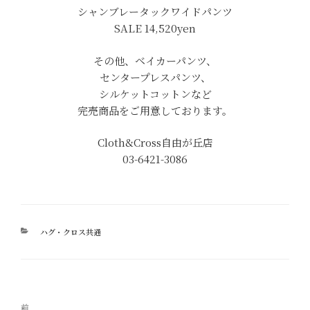
シャンブレータックワイドパンツ
SALE 14,520yen
その他、ベイカーパンツ、
センタープレスパンツ、
シルケットコットンなど
完売商品をご用意しております。
Cloth&Cross自由が丘店
03-6421-3086
カ
ハグ・クロス共通
テ
ゴ
リ
ー
投
過
前