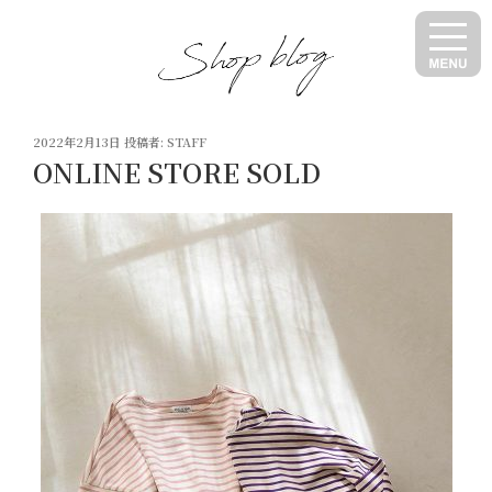
コ
ン
テ
ン
ツ
投
へ
2022年2月13日
投稿者:
STAFF
稿
ONLINE STORE SOLD
ス
日:
キ
ッ
プ