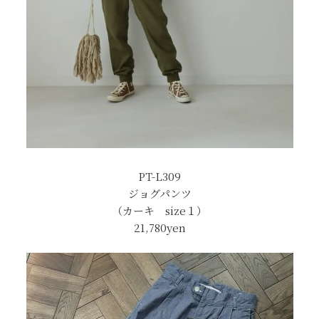
PT-L309
ジョグパンツ
（カーキ size１）
21,780
yen