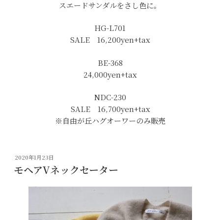
スエードサンダルをさし色に。
HG-L701
SALE 16,200yen+tax
BE-368
24,000yen+tax
NDC-230
SALE 16,700yen+tax
※自由が丘ハグオーワーのみ販売
投
2020年1月23日
稿
モヘアVネックセーター
日: