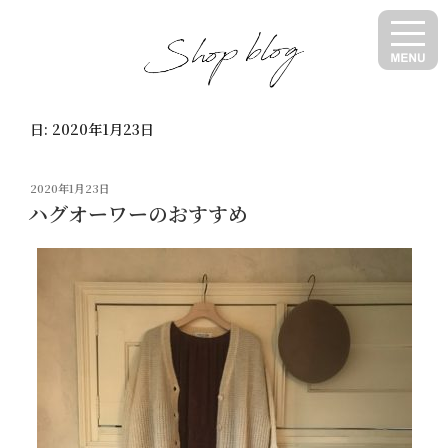
コ
ン
テ
ン
ツ
日:
2020年1月23日
へ
ス
キ
投
2020年1月23日
ッ
稿
ハグオーワーのおすすめ
日:
プ