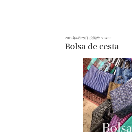
コ
ン
テ
ン
ツ
投
へ
2019年4月29日
投稿者:
STAFF
稿
Bolsa de cesta
ス
日:
キ
ッ
プ