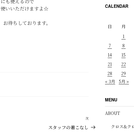
日にも使えるので
CALENDAR
お使いいただけますよ☆
、お待ちしております。
日
月
1
7
8
14
15
21
22
28
29
« 3月
5月 »
MENU
ABOUT
次
次
の
クロス&ク
スタッフの着こなし
投