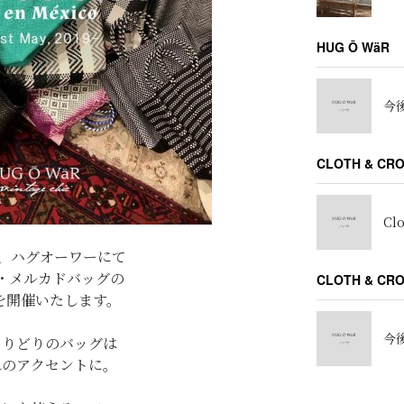
HUG Ō WäR
今後
CLOTH & CR
Cl
ed)、ハグオーワーにて
・メルカドバッグの
CLOTH & C
upを開催いたします。
今後
とりどりのバッグは
れのアクセントに。