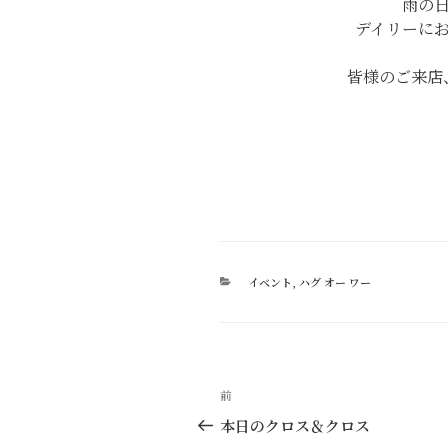
雨の
デイリーに
皆様のご来店
カ
イベント
,
ハグ オー ワー
テ
ゴ
リ
ー
投
過
前
稿
去
本日のクロス＆クロス
の