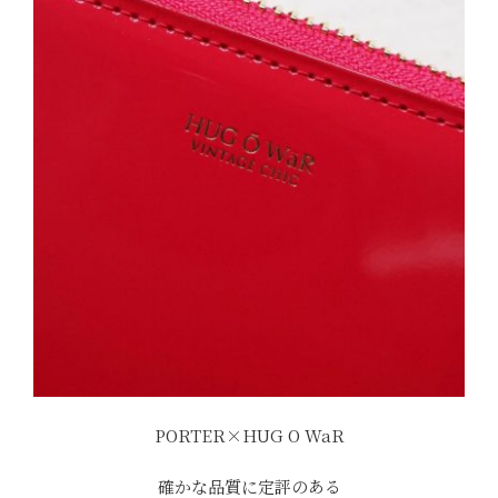
PORTER×HUG O WaR
確かな品質に定評のある