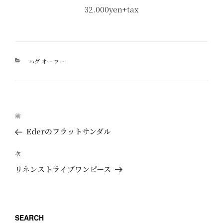
32.000yen+tax
カ
ハグ オー ワー
テ
ゴ
リ
ー
投
過
前
稿
去
Ederのフラットサンダル
ナ
の
ビ
投
次
次
ゲ
稿
の
リネンストライプワンピース
ー
投
稿
シ
ョ
SEARCH
ン