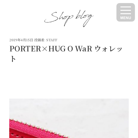
コ
ン
テ
ン
ツ
投
へ
2019年4月15日
投稿者:
STAFF
稿
PORTER×HUG O WaR ウォレッ
ス
日:
キ
ト
ッ
プ