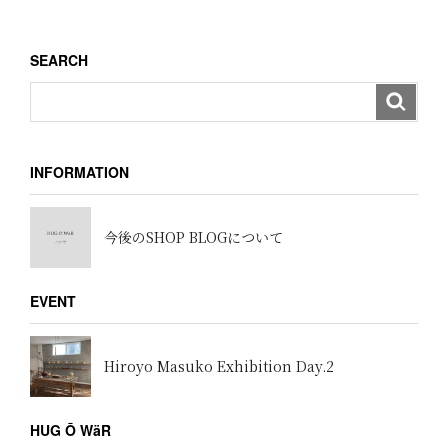
SEARCH
INFORMATION
今後のSHOP BLOGについて
EVENT
Hiroyo Masuko Exhibition Day.2
HUG Ō WäR