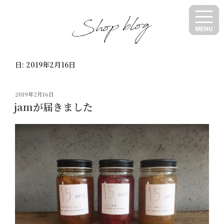
コ
ン
テ
ン
ツ
日:
2019年2月16日
へ
ス
キ
投
2019年2月16日
ッ
稿
jamが届きました
日:
プ