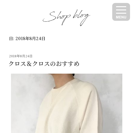
コ
ン
テ
ン
ツ
日:
2018年8月24日
へ
ス
キ
投
2018年8月24日
ッ
稿
クロス＆クロスのおすすめ
日:
プ