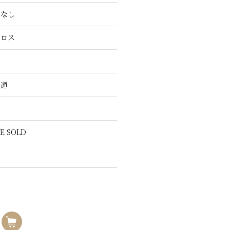
こなし
クロス
共通
E SOLD