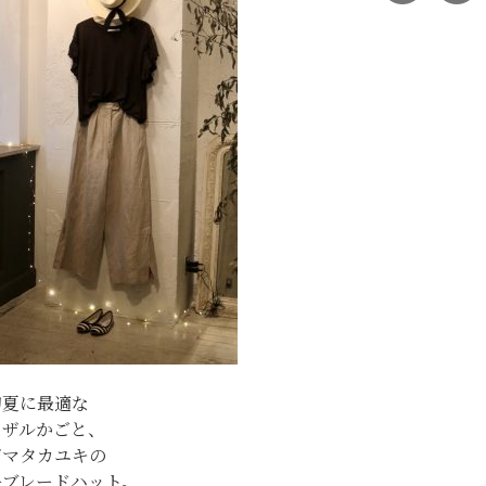
初夏に最適な
イザルかごと、
ジマタカユキの
ーブレードハット。