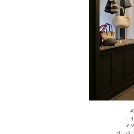
サ
キ
ペーパ