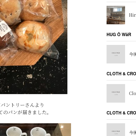
Hir
HUG Ō WäR
今後
CLOTH & CR
Cl
ズパントリーさんより
てのパンが届きました。
CLOTH & C
今後