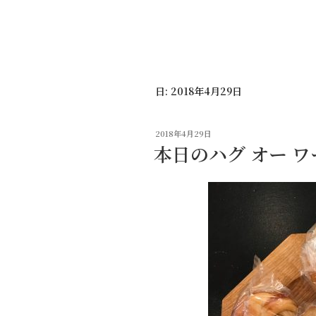
コ
ン
テ
ン
ツ
日:
2018年4月29日
へ
ス
キ
投
2018年4月29日
ッ
稿
本日のハグ オー ワ
日:
プ