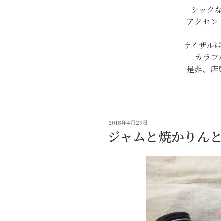
シック
アクセン
サイザル
カラフ
是非、店
投
2018年4月29日
稿
ジャムと焼かりん
日: