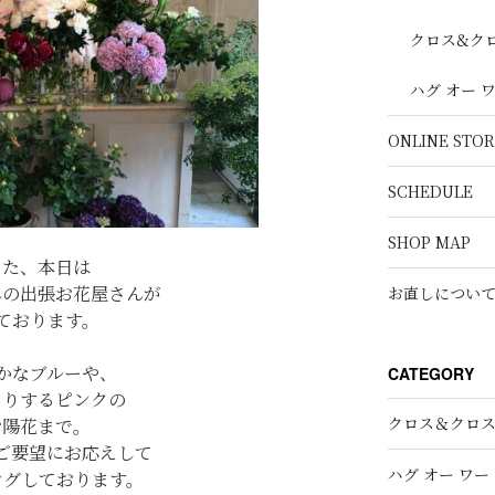
クロス&ク
ハグ オー 
ONLINE STOR
SCHEDULE
SHOP MAP
また、本日は
んの出張お花屋さんが
お直しについ
ております。
かなブルーや、
CATEGORY
とりするピンクの
クロス＆クロ
紫陽花まで。
ご要望にお応えして
ハグ オー ワー
ングしております。