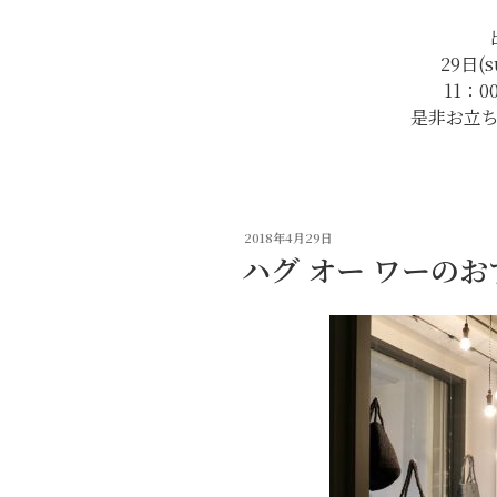
29日(s
11：0
是非お立
投
2018年4月29日
稿
ハグ オー ワーの
日: