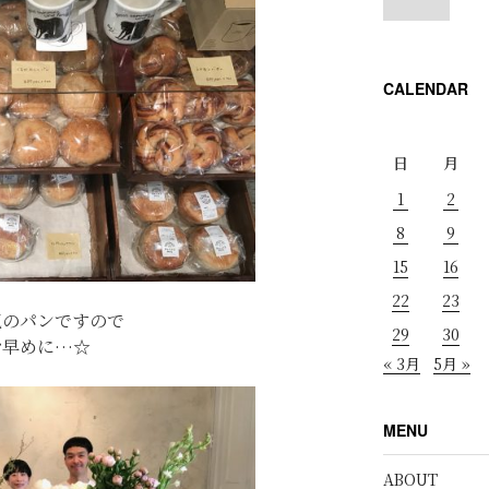
CALENDAR
日
月
1
2
8
9
15
16
22
23
気のパンですので
29
30
お早めに…☆
« 3月
5月 »
MENU
ABOUT