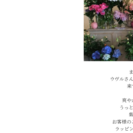
ウヴルさ
来
爽や
うっ
お客様の
ラッピ