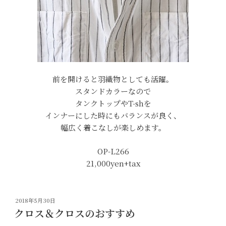
前を開けると羽織物としても活躍。
スタンドカラーなので
タンクトップやT-shを
インナーにした時にもバランスが良く、
幅広く着こなしが楽しめます。
OP-L266
21,000yen+tax
投
2018年5月30日
稿
クロス＆クロスのおすすめ
日: