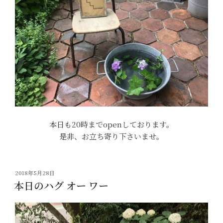
本日も20時までopenしております。
是非、お立ち寄り下さいませ。
投
2018年5月28日
稿
本日のハグ オー ワー
日: