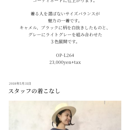
コーディネートに仕上がります。
着る人を選ばないサイズバランスが
魅力の一着です。
キャメル、ブラックに柄を白抜きしたものと、
グレーにライトグレーを組み合わせた
３色展開です。
OP-L264
23,000yen+tax
投
2018年5月31日
稿
スタッフの着こなし
日: