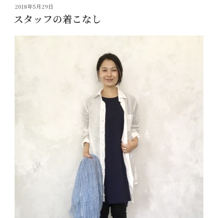
投
2018年5月29日
稿
スタッフの着こなし
日: