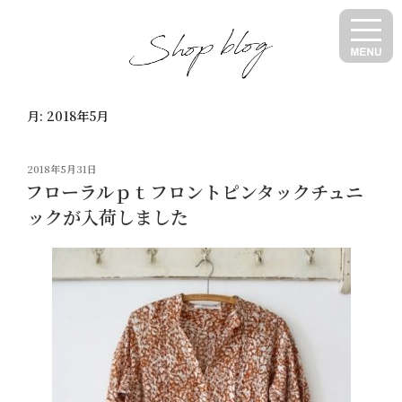
コ
ン
テ
ン
ツ
月:
2018年5月
へ
ス
キ
投
2018年5月31日
ッ
稿
フローラルｐｔフロントピンタックチュニ
日:
プ
ックが入荷しました