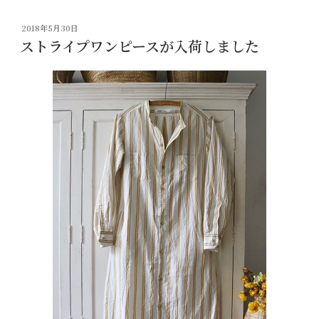
投
2018年5月30日
稿
ストライプワンピースが入荷しました
日: