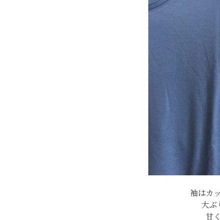
袖はカ
大ぶ
甘