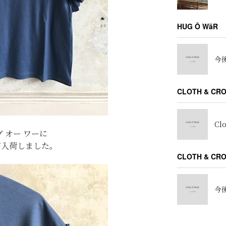
HUG Ō WäR
今後
CLOTH & CR
Cl
グ オー ワーに
が入荷しました。
CLOTH & C
今後