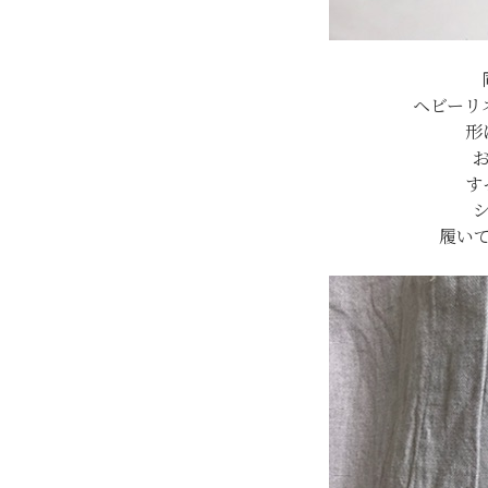
ヘビーリ
形
す
履い