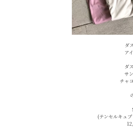
ダ
ア
ダ
サ
チャ
(テンセルキュプ
12