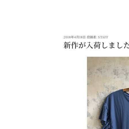
コ
ン
テ
ン
ツ
投
へ
2018年4月18日
投稿者:
STAFF
稿
新作が入荷しまし
ス
日:
キ
ッ
プ