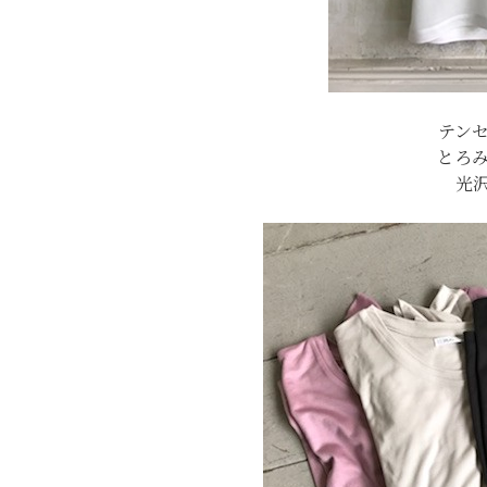
テン
とろ
光