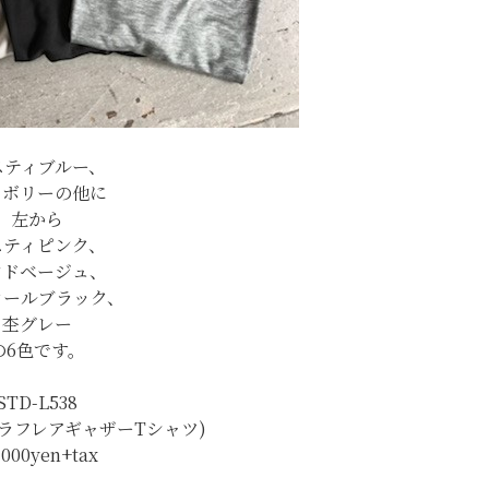
スティブルー、
イボリーの他に
左から
スティピンク、
ンドベージュ、
コールブラック、
杢グレー
の6色です。
STD-L538
ラフレアギャザーTシャツ)
,000yen+tax