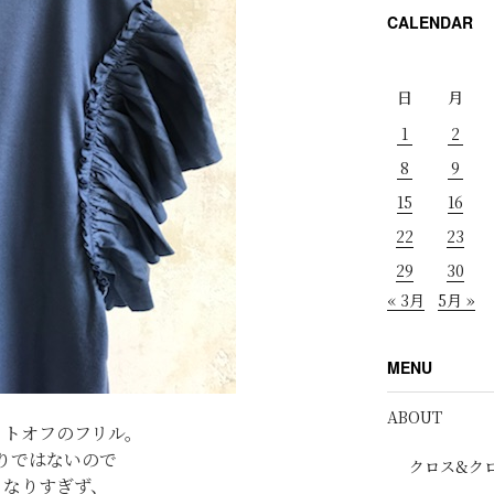
CALENDAR
日
月
1
2
8
9
15
16
22
23
29
30
« 3月
5月 »
MENU
ABOUT
ットオフのフリル。
りではないので
クロス&ク
くなりすぎず、