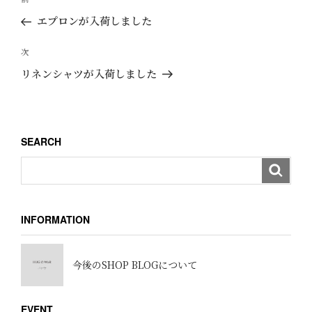
稿
去
エプロンが入荷しました
ナ
の
ビ
投
次
次
ゲ
稿
の
リネンシャツが入荷しました
ー
投
稿
シ
ョ
SEARCH
ン
INFORMATION
今後のSHOP BLOGについて
EVENT