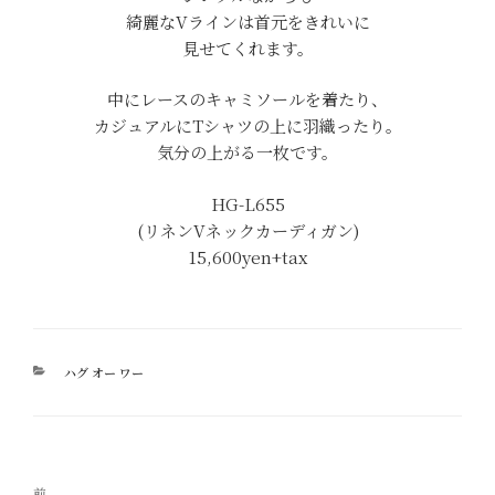
綺麗なVラインは首元をきれいに
見せてくれます。
中にレースのキャミソールを着たり、
カジュアルにTシャツの上に羽織ったり。
気分の上がる一枚です。
HG-L655
(リネンVネックカーディガン)
15,600yen+tax
カ
ハグ オー ワー
テ
ゴ
リ
ー
投
過
前