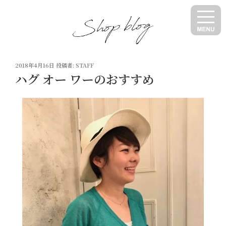
コ
ン
テ
ン
ツ
投
へ
2018年4月16日
投稿者:
STAFF
稿
ハグ オー ワーのおすすめ
ス
日:
キ
ッ
プ