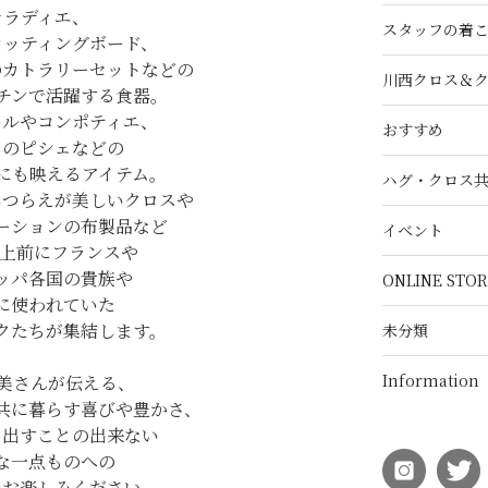
サラディエ、
スタッフの着
カッティングボード、
のカトラリーセットなどの
川西クロス＆
チンで活躍する食器。
ールやコンポティエ、
おすすめ
スのピシェなどの
にも映えるアイテム。
ハグ・クロス
しつらえが美しいクロスや
ーションの布製品など
イベント
以上前にフランスや
ッパ各国の貴族や
ONLINE STOR
に使われていた
クたちが集結します。
未分類
Information
朱美さんが伝える、
共に暮らす喜びや豊かさ、
り出すことの出来ない
な一点ものへの
をお楽しみください。