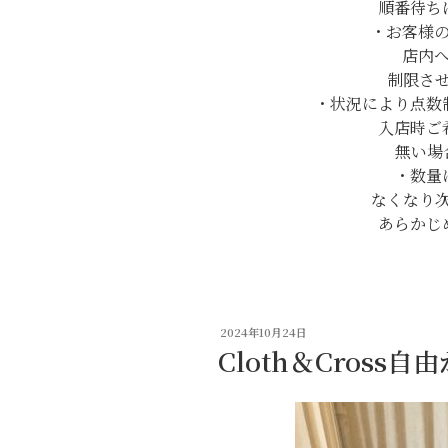
順番待ち
・お客様
店内
制限さ
・状況により点数
入店時ご
無い場
・数量
なくなり
あらかじ
投
2024年10月24日
稿
Cloth＆Cross
日: