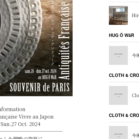
Hir
HUG Ō WäR
今後
CLOTH & CR
Cl
nformation
CLOTH & C
ançaise Vivre au Japon
 Sun.27 Oct. 2024
─────────────
今後
とした朝晩の空気に