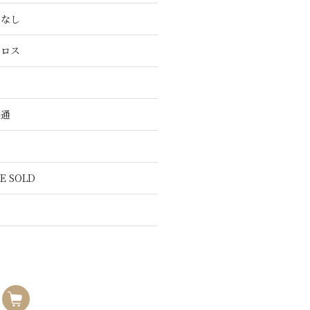
こなし
クロス
共通
E SOLD