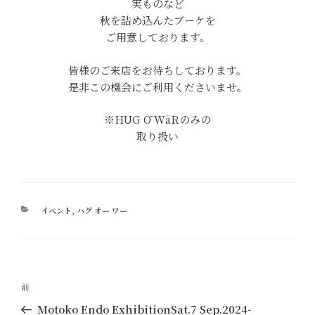
実ものなど
秋を詰め込んたブーケを
ご用意しております。
皆様のご来店をお待ちしております。
是非この機会にご利用くださいませ。
※HUG Ō WäRのみの
取り扱い
カ
イベント
,
ハグ オー ワー
テ
ゴ
リ
ー
投
過
前
稿
去
Motoko Endo ExhibitionSat.7 Sep.2024-