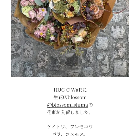
HUG Ō WäRに
生花店blossom
@blossom_shima
の
花束が入荷しました。
ケイトウ、ワレモコウ
バラ、コスモス、