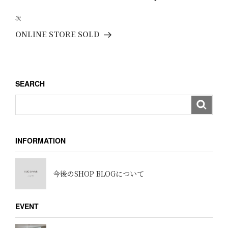
ナ
の
ビ
投
次
次
ゲ
稿
の
ONLINE STORE SOLD
ー
投
稿
シ
ョ
SEARCH
ン
INFORMATION
今後のSHOP BLOGについて
EVENT