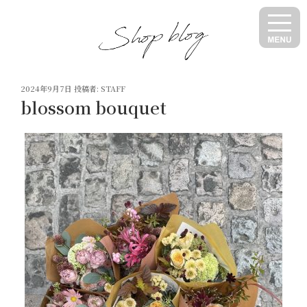
コ
ン
テ
ン
ツ
投
へ
2024年9月7日
投稿者:
STAFF
稿
blossom bouquet
ス
日:
キ
ッ
プ