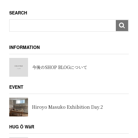
ョ
SEARCH
ン
INFORMATION
今後のSHOP BLOGについて
EVENT
Hiroyo Masuko Exhibition Day.2
HUG Ō WäR