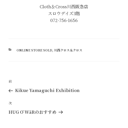
Cloth＆Cross川西阪急店
スロウデイズ3階
072-756-1656
カ
ONLINE STORE SOLD
,
川西クロス＆クロス
テ
ゴ
リ
ー
投
過
前
稿
去
Kikue Yamaguchi Exhibition
ナ
の
ビ
投
次
次
ゲ
稿
の
HUG Ō WäRのおすすめ
ー
投
稿
シ