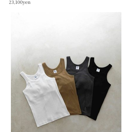
23,100
yen