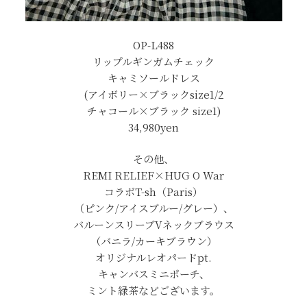
OP-L488
リップルギンガムチェック
キャミソールドレス
(アイボリー×ブラックsize1/2
チャコール×ブラック size1)
34,980yen
その他、
REMI RELIEF×HUG O War
コラボT-sh（Paris）
（ピンク/アイスブルー/グレー）、
バルーンスリーブVネックブラウス
（バニラ/カーキブラウン）
オリジナルレオパードpt.
キャンバスミニポーチ、
ミント緑茶などございます。