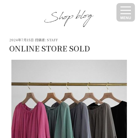
コ
ン
テ
ン
ツ
投
へ
2024年7月15日
投稿者:
STAFF
稿
ONLINE STORE SOLD
ス
日:
キ
ッ
プ