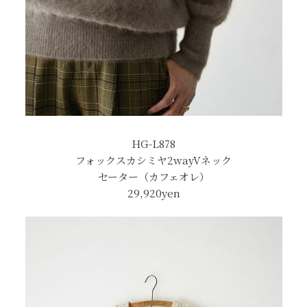
HG-L878
フォックスカシミヤ2wayVネック
セーター（カフェオレ）
29,920yen