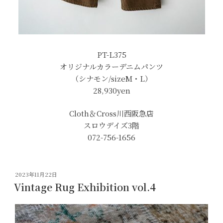
PT-L375
オリジナルカラーデニムパンツ
（シナモン/sizeM・L）
28,930yen
Cloth＆Cross川西阪急店
スロウデイズ3階
072-756-1656
投
2023年11月22日
稿
Vintage Rug Exhibition vol.4
日: