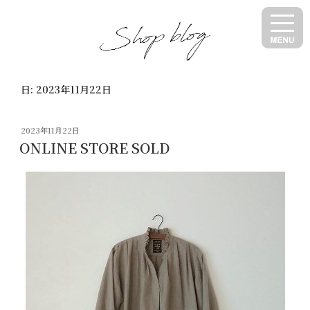
コ
ン
テ
ン
ツ
日:
2023年11月22日
へ
ス
キ
投
2023年11月22日
ッ
稿
ONLINE STORE SOLD
日:
プ